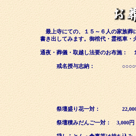
最上寺にての、１５～６人の家族葬に
書き出してみます。御棺代・霊柩車・
通夜・葬儀・取越し法要のお布施： 
戒名授与志納： ○○
○○院○○信
○○院日号信
○○院○○日号
○○院○○日号
祭壇盛り花一対： 22,000
祭壇積みだんご一対： 3,000円