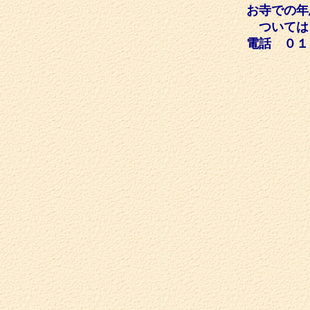
お寺での年
ついては
電話 ０１