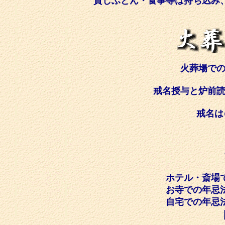
貸しふとん・食事等は持ち込み、
火葬場での
戒名授与と炉前
戒名は
ホテル・斎
お寺での
自宅での